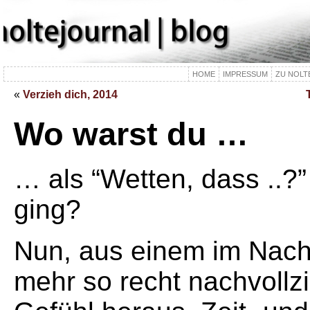
HOME
IMPRESSUM
ZU NOLT
«
Verzieh dich, 2014
Wo warst du …
… als “Wetten, dass ..?
ging?
Nun, aus einem im Nachh
mehr so recht nachvollz