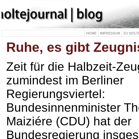
HOME
IMPRESSUM
ZU NOLT
Ruhe, es gibt Zeugni
Zeit für die Halbzeit-Ze
zumindest im Berliner
Regierungsviertel:
Bundesinnenminister T
Maiziére (CDU) hat der
Bundesregierung insges